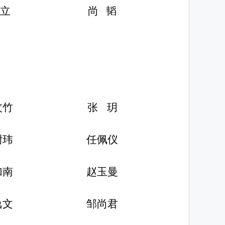
立
尚
韬
玟竹
张
玥
尉玮
任佩仪
加南
赵玉曼
逸文
邹尚君