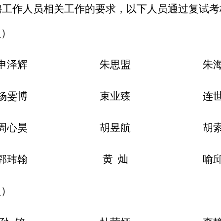
聘工作人员
相关
工作的
要求
，
以下人员
通过复试
考
员
）
申泽辉
朱思盟
朱
杨雯博
束业臻
连
周心昊
胡昱航
胡
郭玮翰
黄
灿
喻
员
）