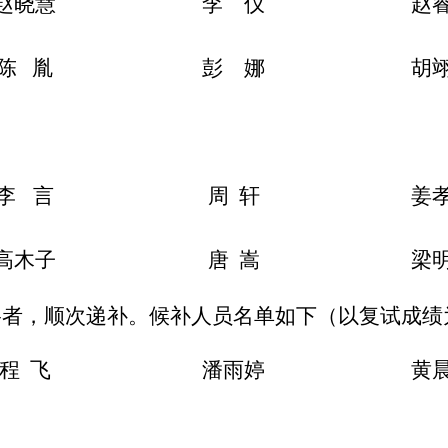
赵晓慧
李
仪
赵
陈
胤
彭
娜
胡
李
言
周
轩
姜
高木子
唐
嵩
梁
格者，顺次递补。候补人员名单如下（以复试成绩
程
飞
潘雨婷
黄