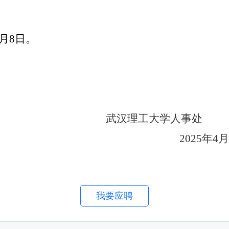
月
8
日
。
武汉理工大学人事处
202
5
年
4
月
我要应聘