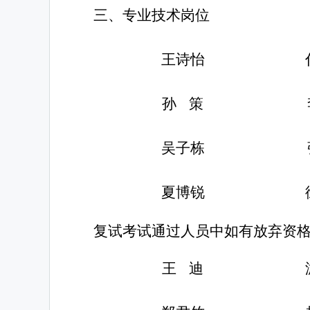
三、
专业技术
岗位
王诗怡
孙
策
吴子栋
夏博锐
复试考试通过人员中如有放弃资
王
迪