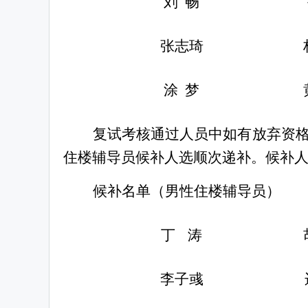
刘
畅
张志琦
涂
梦
复试考核通过人员中如有放弃资
住楼辅导员候补人选顺次递补。候补
候补名单
（
男性住楼辅导员
）
丁
涛
李子彧