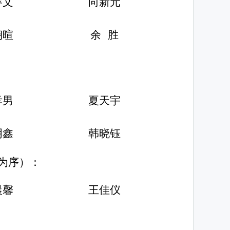
睿文
向新元
翊暄
余
胜
孝男
夏天宇
明鑫
韩晓钰
为序）：
晨馨
王佳仪