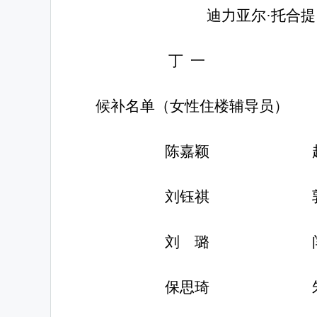
迪力亚尔
·托合提
丁
一
候补
名单
（
女性住楼辅导员
）
陈嘉颖
刘钰祺
刘
璐
保思琦