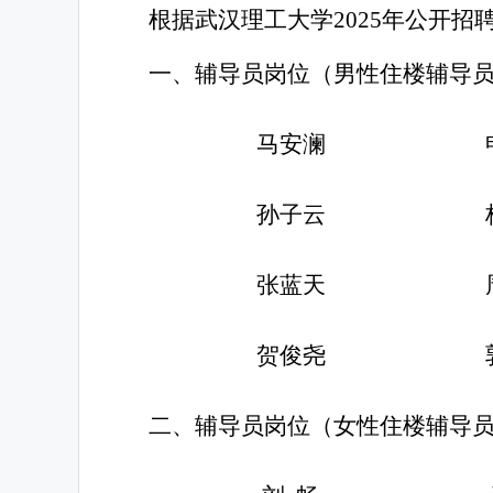
根据武汉理工大学
202
5
年公开招
一、
辅导员
岗位
（
男性住楼辅导
马安澜
孙子云
张蓝天
贺俊尧
二、
辅导员
岗位
（
女性住楼辅导