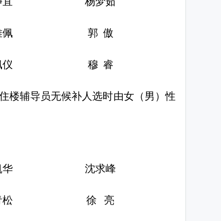
静宜
杨梦茹
雅佩
郭
傲
佩仪
穆
睿
住楼辅导员无候补人选时由女（男）性
凯华
沈求峰
青松
徐
亮