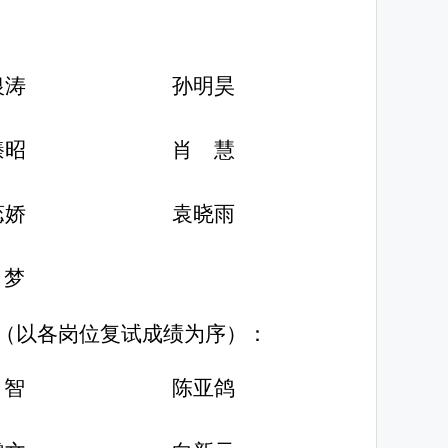
银涛
孙明昊
臻昭
肖
慧
蕊娇
袁晓雨
梦
（以各岗位复试成绩为序）：
智
陈亚鸽