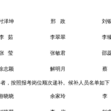
付泽坤
邢
政
刘
李
茹
李翠翠
李
张
莹
张敏君
邵
徐志颖
解明月
蔡
格者，按照报考岗位顺次递补。候补人员名单如下
游晓晓
余家玲
李