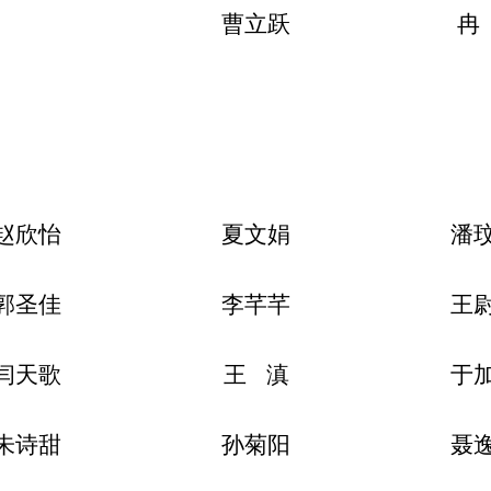
曹立跃
冉
赵欣怡
夏文娟
潘
郭圣佳
李芊芊
王
闫天歌
王
滇
于
朱诗甜
孙菊阳
聂