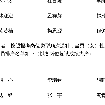
孙
铭
杜茜娅
李
林迎迎
孟祥辉
赵
黄若楠
梅思源
程
格者，按照报考岗位类型顺次递补，当男（女）性
人员排序名单如下
（以
各岗位复试成绩为序）
：
胡一心
李瑞钦
胡
边
锋
张
宇
黄