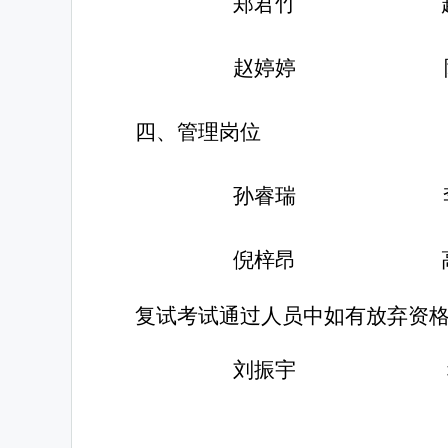
郑君竹
赵婷婷
四、
管理
岗位
孙睿瑞
倪梓昂
复试考试通过人员
中如有放弃资
刘振宇