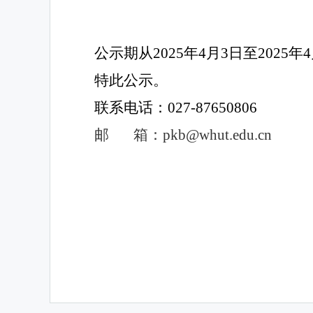
公示期
从
202
5
年
4
月
3
日至
202
5
年
4
特此公示。
联系电话：
027-87650806
邮
箱：
pkb@whut.edu.cn