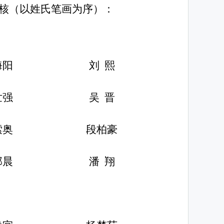
核
（以姓氏笔画为序）
：
海阳
刘
熙
世强
吴
晋
索奥
段柏豪
邱晨
潘
翔